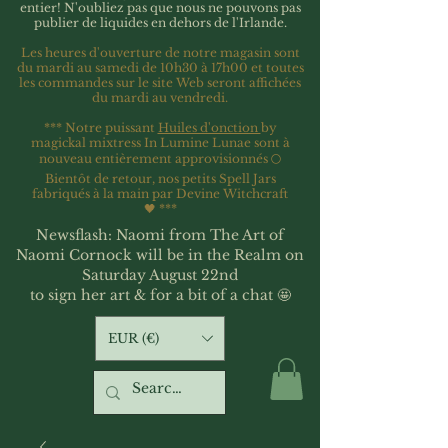
entier!
N'oubliez pas que nous ne pouvons pas
publier de liquides en dehors de l'Irlande.
Les heures d'ouverture de notre magasin sont
du mardi au samedi de 10h30 à 17h00 et toutes
les commandes sur le site Web seront affichées
du mardi au vendredi.
*** Notre puissant
Huiles d'onction
by
magickal mixtress In Lumine Lunae sont à
nouveau entièrement approvisionnés 🌕
Bientôt de retour, nos petits Spell Jars
fabriqués à la main par Devine Witchcraft
🖤
***
Newsflash: Naomi from The Art of
Naomi Cornock will be in the Realm on
Saturday August 22nd
to sign her art & for a bit of a chat 🤩
EUR (€)