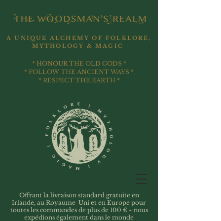
A UNIQUE ALCHEMY OF FOLKLORE,
MYTHOLOGY & MAGIC
* HONOUR THE OLD GODS *
* FOLLOW THE ANCIENT WAYS *
* RESPECT THE EARTH *
Offrant la livraison standard gratuite en
Irlande, au Royaume-Uni et en Europe pour
toutes les commandes de plus de 100 € ~ nous
expédions également dans le monde