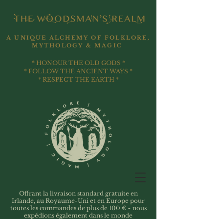
A UNIQUE ALCHEMY OF FOLKLORE,
MYTHOLOGY & MAGIC
* HONOUR THE OLD GODS *
* FOLLOW THE ANCIENT WAYS *
* RESPECT THE EARTH *
Offrant la livraison standard gratuite en
Irlande, au Royaume-Uni et en Europe pour
toutes les commandes de plus de 100 € ~ nous
expédions également dans le monde