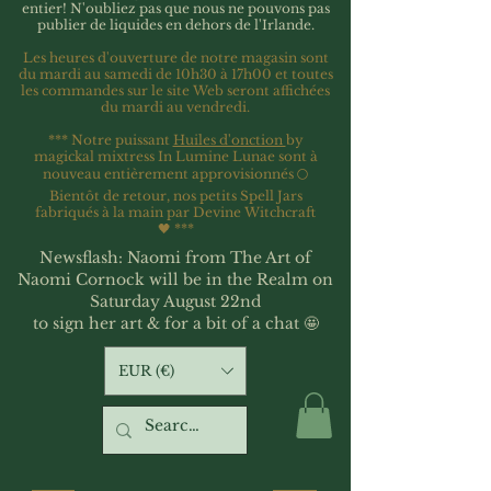
entier!
N'oubliez pas que nous ne pouvons pas
publier de liquides en dehors de l'Irlande.
Les heures d'ouverture de notre magasin sont
du mardi au samedi de 10h30 à 17h00 et toutes
les commandes sur le site Web seront affichées
du mardi au vendredi.
*** Notre puissant
Huiles d'onction
by
magickal mixtress In Lumine Lunae sont à
nouveau entièrement approvisionnés 🌕
Bientôt de retour, nos petits Spell Jars
fabriqués à la main par Devine Witchcraft
🖤
***
Newsflash: Naomi from The Art of
Naomi Cornock will be in the Realm on
Saturday August 22nd
to sign her art & for a bit of a chat 🤩
EUR (€)