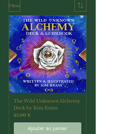
Filtrer
The Wild Unknown Alchemy
Deck by Kim Krans
Prix
45,00 €
Ajouter au panier