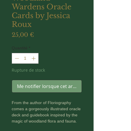
Wardens Oracle
Cards by Jessica
Roux
Prix
25,00 €
Quantité
*
Rupture de stock
Me notifier lorsque cet article est disponible
From the author of Floriography
comes a gorgeously illustrated oracle
deck and guidebook inspired by the
magic of woodland flora and fauna.