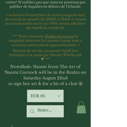
entier!
N'oubliez pas que nous ne pouvons pas
publier de liquides en dehors de l'Irlande.
Les heures d'ouverture de notre magasin sont
du mardi au samedi de 10h30 à 17h00 et toutes
les commandes sur le site Web seront affichées
du mardi au vendredi.
*** Notre puissant
Huiles d'onction
by
magickal mixtress In Lumine Lunae sont à
nouveau entièrement approvisionnés 🌕
Bientôt de retour, nos petits Spell Jars
fabriqués à la main par Devine Witchcraft
🖤
***
Newsflash: Naomi from The Art of
Naomi Cornock will be in the Realm on
Saturday August 22nd
to sign her art & for a bit of a chat 🤩
EUR (€)