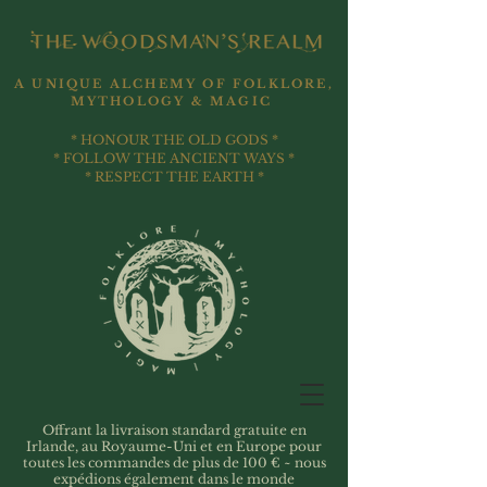
A UNIQUE ALCHEMY OF FOLKLORE,
MYTHOLOGY & MAGIC
* HONOUR THE OLD GODS *
* FOLLOW THE ANCIENT WAYS *
* RESPECT THE EARTH *
Offrant la livraison standard gratuite en
Irlande, au Royaume-Uni et en Europe pour
toutes les commandes de plus de 100 € ~ nous
expédions également dans le monde