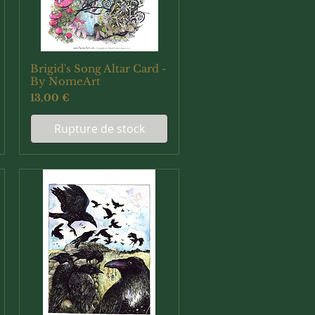
Brigid's Song Altar Card -
Aperçu rapide
By NomeArt
Prix
13,00 €
Rupture de stock