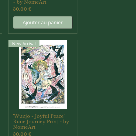
~ by NomeArt
Prix
30,00 €
Ajouter au panier
New Arrival
'Wunjo ~ Joyful Peace'
Aperçu rapide
Rune Journey Print ~ by
NomeArt
Prix
30,00 €