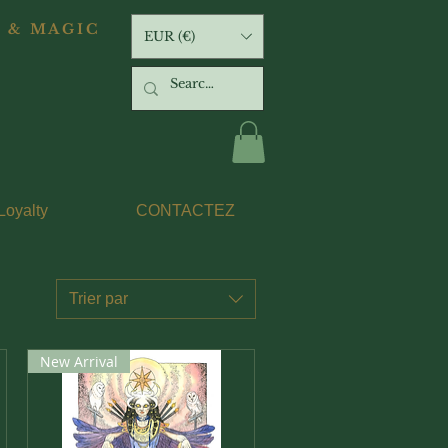
 & MAGIC
EUR (€)
Loyalty
CONTACTEZ
Trier par
New Arrival