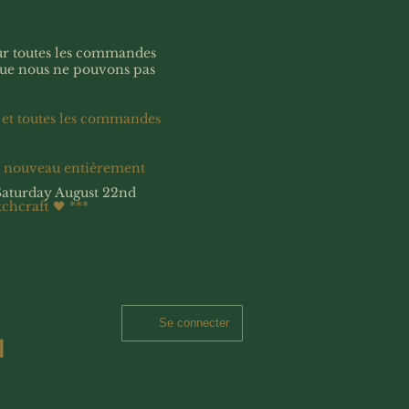
our toutes les commandes
que nous ne pouvons pas
 et toutes les commandes
à nouveau entièrement
Saturday August 22nd
tchcraft 🖤
***
Se connecter