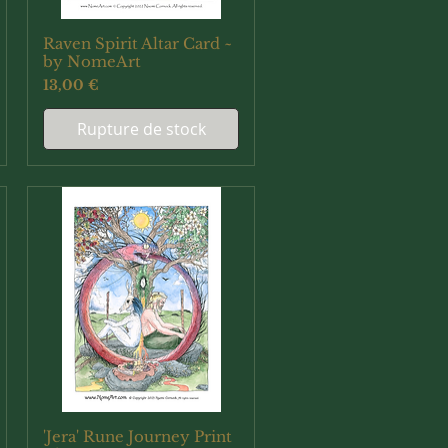
Raven Spirit Altar Card ~
Aperçu rapide
by NomeArt
Prix
13,00 €
Rupture de stock
'Jera' Rune Journey Print
Aperçu rapide