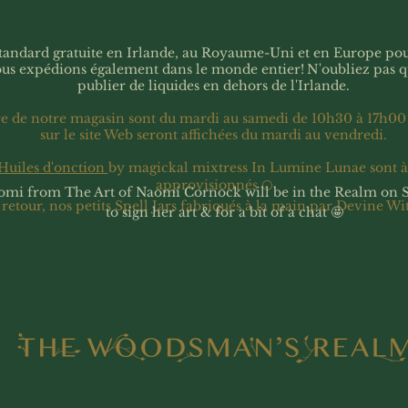
 standard gratuite en Irlande, au Royaume-Uni et en Europe p
ous expédions également dans le monde entier!
N'oubliez pas 
publier de liquides en dehors de l'Irlande.
re de notre magasin sont du mardi au samedi de 10h30 à 17h00
sur le site Web seront affichées du mardi au vendredi.
Huiles d'onction
by magickal mixtress In Lumine Lunae sont 
approvisionnés 🌕
omi from The Art of Naomi Cornock will be in the Realm on 
 retour, nos petits Spell Jars fabriqués à la main par Devine Wi
to sign her art & for a bit of a chat 🤩