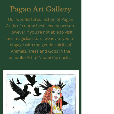
Pagan Art Gallery
Our wonderful collection of Pagan
Art is of course best seen in person.
However if you're not able to visit
our magickal store, we invite you to
engage with the gentle spirits of
Animals, Trees and Gods in the
beautiful Art of Naomi Cornock ...