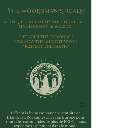
A UNIQUE ALCHEMY OF FOLKLORE,
MYTHOLOGY & MAGIC
* HONOUR THE OLD GODS *
* FOLLOW THE ANCIENT WAYS *
* RESPECT THE EARTH *
Offrant la livraison standard gratuite en
Irlande, au Royaume-Uni et en Europe pour
toutes les commandes de plus de 100 € ~ nous
expédions également dans le monde