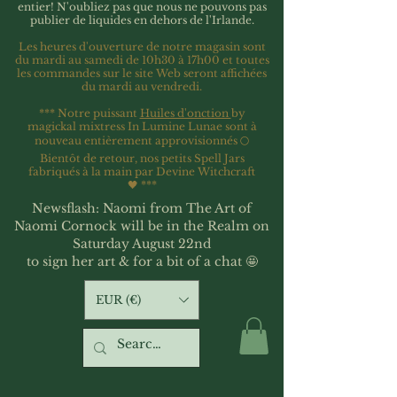
entier!
N'oubliez pas que nous ne pouvons pas
publier de liquides en dehors de l'Irlande.
Les heures d'ouverture de notre magasin sont
du mardi au samedi de 10h30 à 17h00 et toutes
les commandes sur le site Web seront affichées
du mardi au vendredi.
*** Notre puissant
Huiles d'onction
by
magickal mixtress In Lumine Lunae sont à
nouveau entièrement approvisionnés 🌕
Bientôt de retour, nos petits Spell Jars
fabriqués à la main par Devine Witchcraft
🖤
***
Newsflash: Naomi from The Art of
Naomi Cornock will be in the Realm on
Saturday August 22nd
to sign her art & for a bit of a chat 🤩
EUR (€)