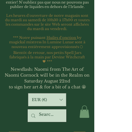
entier!
N'oubliez pas que nous ne pouvons pas
publier de liquides en dehors de l'Irlande.
Les heures d'ouverture de notre magasin sont
du mardi au samedi de 10h30 à 17h00 et toutes
les commandes sur le site Web seront affichées
du mardi au vendredi.
*** Notre puissant
Huiles d'onction
by
magickal mixtress In Lumine Lunae sont à
nouveau entièrement approvisionnés 🌕
Bientôt de retour, nos petits Spell Jars
fabriqués à la main par Devine Witchcraft
🖤
***
Newsflash: Naomi from The Art of
Naomi Cornock will be in the Realm on
Saturday August 22nd
to sign her art & for a bit of a chat 🤩
EUR (€)