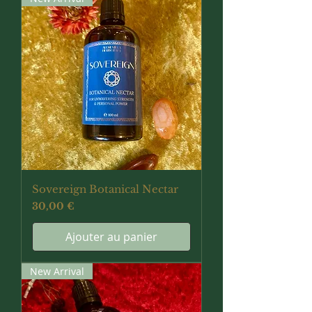
Sovereign Botanical Nectar
Prix
30,00 €
Ajouter au panier
New Arrival