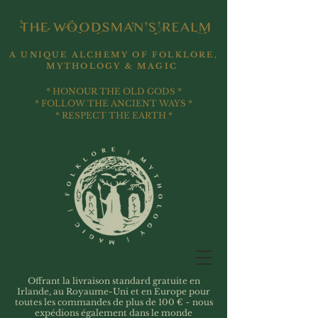
A UNIQUE ALCHEMY OF FOLKLORE,
MYTHOLOGY & MAGIC
* HONOUR THE OLD GODS *
* FOLLOW THE ANCIENT WAYS *
* RESPECT THE EARTH *
Offrant la livraison standard gratuite en
Irlande, au Royaume-Uni et en Europe pour
toutes les commandes de plus de 100 € ~ nous
expédions également dans le monde