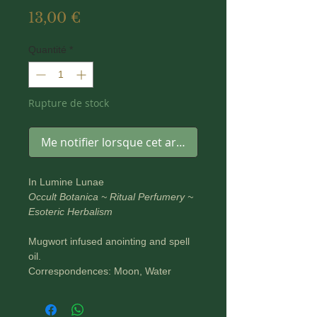
Prix
13,00 €
Quantité
*
Rupture de stock
Me notifier lorsque cet article est disponible
In Lumine Lunae
Occult Botanica ~ Ritual Perfumery ~
Esoteric Herbalism
Mugwort infused anointing and spell
oil.
Correspondences: Moon, Water
Related Goddesses: Artemis, Diana
Vibrational properties: protection,
banishing, purification, psychic and