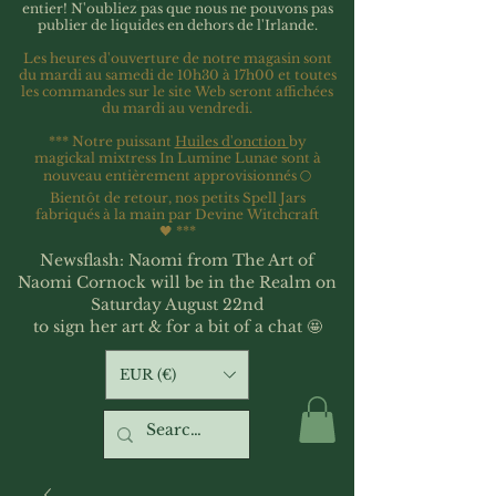
entier!
N'oubliez pas que nous ne pouvons pas
publier de liquides en dehors de l'Irlande.
Les heures d'ouverture de notre magasin sont
du mardi au samedi de 10h30 à 17h00 et toutes
les commandes sur le site Web seront affichées
du mardi au vendredi.
*** Notre puissant
Huiles d'onction
by
magickal mixtress In Lumine Lunae sont à
nouveau entièrement approvisionnés 🌕
Bientôt de retour, nos petits Spell Jars
fabriqués à la main par Devine Witchcraft
🖤
***
Newsflash: Naomi from The Art of
Naomi Cornock will be in the Realm on
Saturday August 22nd
to sign her art & for a bit of a chat 🤩
EUR (€)