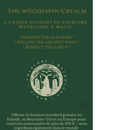
A UNIQUE ALCHEMY OF FOLKLORE,
MYTHOLOGY & MAGIC
* HONOUR THE OLD GODS *
* FOLLOW THE ANCIENT WAYS *
* RESPECT THE EARTH *
Offrant la livraison standard gratuite en
Irlande, au Royaume-Uni et en Europe pour
toutes les commandes de plus de 100 € ~ nous
expédions également dans le monde