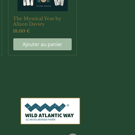
The Mystical Year by
Aperçu rapide
Alison Davies
Prix
18,00 €
Ajouter au panier