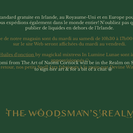
 standard gratuite en Irlande, au Royaume-Uni et en Europe p
ous expédions également dans le monde entier!
N'oubliez pas 
publier de liquides en dehors de l'Irlande.
re de notre magasin sont du mardi au samedi de 10h30 à 17h00
sur le site Web seront affichées du mardi au vendredi.
Huiles d'onction
by magickal mixtress In Lumine Lunae sont 
approvisionnés 🌕
omi from The Art of Naomi Cornock will be in the Realm on 
 retour, nos petits Spell Jars fabriqués à la main par Devine Wi
to sign her art & for a bit of a chat 🤩