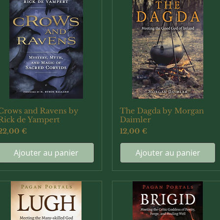
Crows and Ravens by
The Dagda by Morgan
Aperçu rapide
Aperçu rapide
Rick de Yampert
Daimler
Prix
Prix
22,00 €
12,00 €
Ajouter au panier
Ajouter au panier