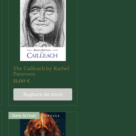
The Cailleach by Rachel
Aperçu rapide
Patterson
Prix
12,00 €
Rupture de stock
New Arrival