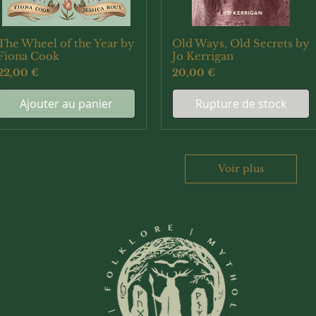
The Wheel of the Year by
Old Ways, Old Secrets by
Aperçu rapide
Aperçu rapide
Fiona Cook
Jo Kerrigan
Prix
Prix
22,00 €
20,00 €
Ajouter au panier
Rupture de stock
Voir plus