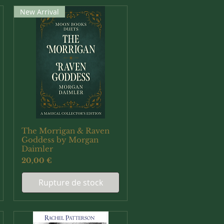
New Arrival
The Morrigan & Raven
Aperçu rapide
Goddess by Morgan
Daimler
Prix
20,00 €
Rupture de stock