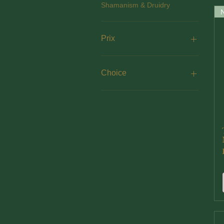
Shamanism & Druidry
Prix
10 €
77 €
Choice
Moon Sun & Stars
Samhain Night
Witches