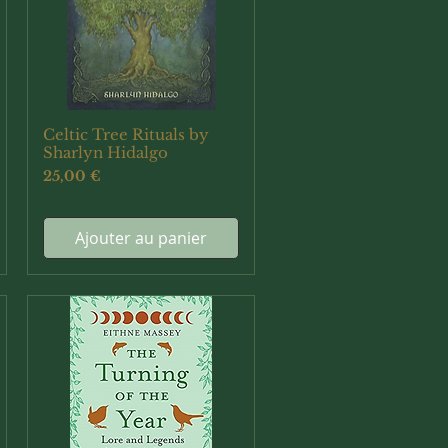
Celtic Tree Rituals by
Aperçu rapide
Sharlyn Hidalgo
Prix
25,00 €
Ajouter au panier