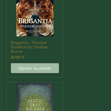
Brigantia ~ Warrior
Aperçu rapide
Goddess by Pauline
Breen
Prix
12,00 €
Ajouter au panier