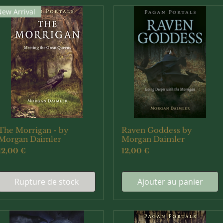
New Arrival
The Morrigan - by
Raven Goddess by
Aperçu rapide
Aperçu rapide
Morgan Daimler
Morgan Daimler
Prix
Prix
12,00 €
12,00 €
Rupture de stock
Ajouter au panier