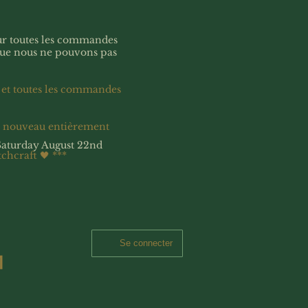
our toutes les commandes
que nous ne pouvons pas
 et toutes les commandes
à nouveau entièrement
Saturday August 22nd
tchcraft 🖤
***
Se connecter