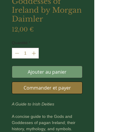
Goddesses of
Ireland by Morgan
Daimler
Prix
12,00 €
Quantité
*
Ajouter au panier
Commander et payer
A Guide to Irish Deities
A concise guide to the Gods and
Goddesses of pagan Ireland; their
history, mythology, and symbols.