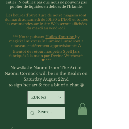
entier!
N'oubliez pas que nous ne pouvons pas
publier de liquides en dehors de l'Irlande.
Les heures d'ouverture de notre magasin sont
du mardi au samedi de 10h30 à 17h00 et toutes
les commandes sur le site Web seront affichées
du mardi au vendredi.
*** Notre puissant
Huiles d'onction
by
magickal mixtress In Lumine Lunae sont à
nouveau entièrement approvisionnés 🌕
Bientôt de retour, nos petits Spell Jars
fabriqués à la main par Devine Witchcraft
🖤
***
Newsflash: Naomi from The Art of
Naomi Cornock will be in the Realm on
Saturday August 22nd
to sign her art & for a bit of a chat 🤩
EUR (€)