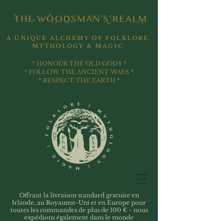
A UNIQUE ALCHEMY OF FOLKLORE,
MYTHOLOGY & MAGIC
* HONOUR THE OLD GODS *
* FOLLOW THE ANCIENT WAYS *
* RESPECT THE EARTH *
Offrant la livraison standard gratuite en
Irlande, au Royaume-Uni et en Europe pour
toutes les commandes de plus de 100 € ~ nous
expédions également dans le monde