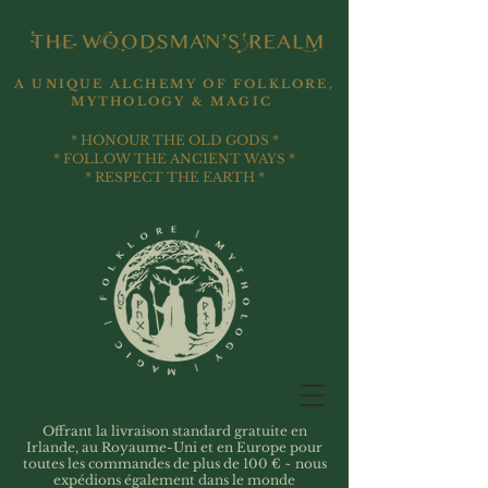
A UNIQUE ALCHEMY OF FOLKLORE,
MYTHOLOGY & MAGIC
* HONOUR THE OLD GODS *
* FOLLOW THE ANCIENT WAYS *
* RESPECT THE EARTH *
Offrant la livraison standard gratuite en
Irlande, au Royaume-Uni et en Europe pour
toutes les commandes de plus de 100 € ~ nous
expédions également dans le monde