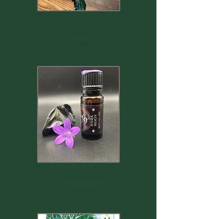
MARCHAND
ISES
VIKING
HERBORISATI
ON MAGIQUE