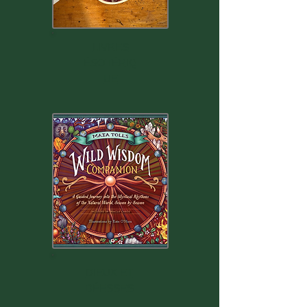
LIVRES
ÉSOTÉRIQ
UE
DIEUX ET
DÉESSES