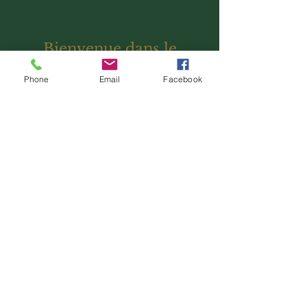
Bienvenue dans le
royaume du bûcheron
Phone
Email
Facebook
LE ROYAUME DU
BOIS
Ensemencé dans un fort sacré
des fées
Nommé d'après les légendes
d'Herne le chasseur
Créé en l'honneur des dieux
antiques