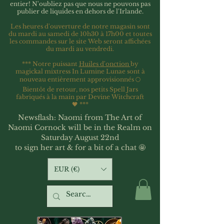
entier!
N'oubliez pas que nous ne pouvons pas
publier de liquides en dehors de l'Irlande.
Les heures d'ouverture de notre magasin sont
du mardi au samedi de 10h30 à 17h00 et toutes
les commandes sur le site Web seront affichées
du mardi au vendredi.
*** Notre puissant
Huiles d'onction
by
magickal mixtress In Lumine Lunae sont à
nouveau entièrement approvisionnés 🌕
Bientôt de retour, nos petits Spell Jars
fabriqués à la main par Devine Witchcraft
🖤
***
Newsflash: Naomi from The Art of
Naomi Cornock will be in the Realm on
Saturday August 22nd
to sign her art & for a bit of a chat 🤩
EUR (€)