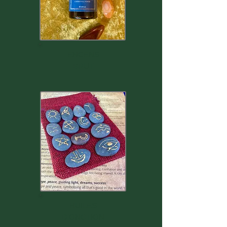
ENCENS
BRUT
HUILES
D'ONCTION