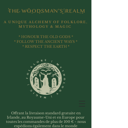
A UNIQUE ALCHEMY OF FOLKLORE,
MYTHOLOGY & MAGIC
* HONOUR THE OLD GODS *
* FOLLOW THE ANCIENT WAYS *
* RESPECT THE EARTH *
Offrant la livraison standard gratuite en
Irlande, au Royaume-Uni et en Europe pour
toutes les commandes de plus de 100 € ~ nous
expédions également dans le monde