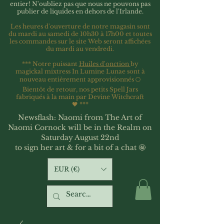
entier!
N'oubliez pas que nous ne pouvons pas
publier de liquides en dehors de l'Irlande.
Les heures d'ouverture de notre magasin sont
du mardi au samedi de 10h30 à 17h00 et toutes
les commandes sur le site Web seront affichées
du mardi au vendredi.
*** Notre puissant
Huiles d'onction
by
magickal mixtress In Lumine Lunae sont à
nouveau entièrement approvisionnés 🌕
Bientôt de retour, nos petits Spell Jars
fabriqués à la main par Devine Witchcraft
🖤
***
Newsflash: Naomi from The Art of
Naomi Cornock will be in the Realm on
Saturday August 22nd
to sign her art & for a bit of a chat 🤩
EUR (€)