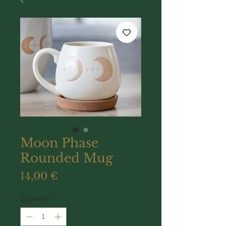
Moon Phase
Rounded Mug
Prix
14,00 €
Quantité
*