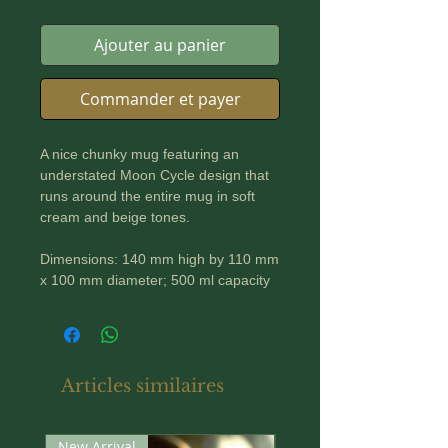
Ajouter au panier
Commander et payer
A nice chunky mug featuring an
understated Moon Cycle design that
runs around the entire mug in soft
cream and beige tones.
Dimensions: 140 mm high by 110 mm
x 100 mm diameter; 500 ml capacity
Suitable for microwave and
dishwasher.
Articles similaires
New Arrival
New Arrival