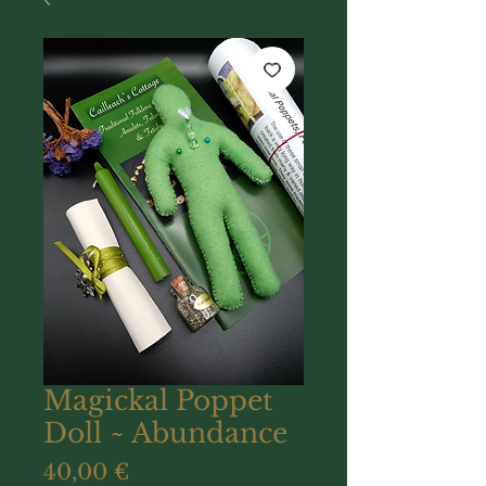
Magickal Poppet
Doll ~ Abundance
Prix
40,00 €