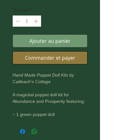
Quantité
*
Ajouter au panier
Commander et payer
Hand Made Poppet Doll Kits by
Cailleach's Cottage
A magickal poppet doll kit for
Abundance and Prosperity featuring:
~ 1 green poppet doll
~ Detailed instruction leaflet
~ Little bottle of Citrine crystals
~ Blank scroll