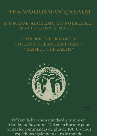
A UNIQUE ALCHEMY OF FOLKLORE,
MYTHOLOGY & MAGIC
* HONOUR THE OLD GODS *
* FOLLOW THE ANCIENT WAYS *
* RESPECT THE EARTH *
Offrant la livraison standard gratuite en
Irlande, au Royaume-Uni et en Europe pour
toutes les commandes de plus de 100 € ~ nous
expédions également dans le monde