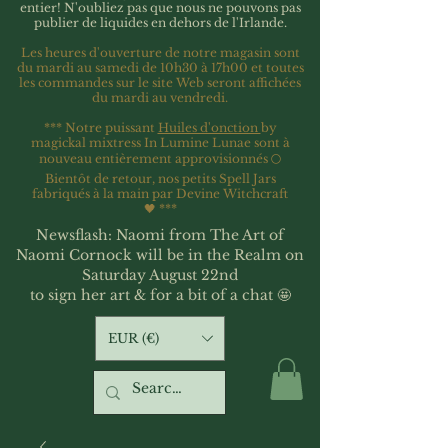
entier!
N'oubliez pas que nous ne pouvons pas
publier de liquides en dehors de l'Irlande.
Les heures d'ouverture de notre magasin sont
du mardi au samedi de 10h30 à 17h00 et toutes
les commandes sur le site Web seront affichées
du mardi au vendredi.
*** Notre puissant
Huiles d'onction
by
magickal mixtress In Lumine Lunae sont à
nouveau entièrement approvisionnés 🌕
Bientôt de retour, nos petits Spell Jars
fabriqués à la main par Devine Witchcraft
🖤
***
Newsflash: Naomi from The Art of
Naomi Cornock will be in the Realm on
Saturday August 22nd
to sign her art & for a bit of a chat 🤩
EUR (€)