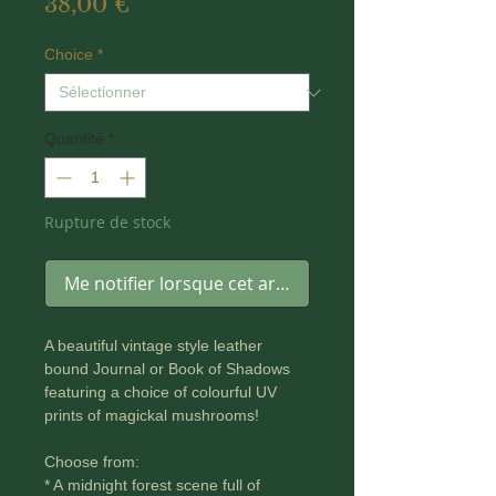
Prix
38,00 €
Choice
*
Quantité
*
Rupture de stock
Me notifier lorsque cet article est disponible
A beautiful vintage style leather
bound Journal or Book of Shadows
featuring a choice of colourful UV
prints of magickal mushrooms!
Choose from:
* A midnight forest scene full of