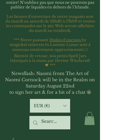
entier!
N'oubliez pas que nous ne pouvons pas
publier de liquides en dehors de l'Irlande.
Les heures d'ouverture de notre magasin sont
du mardi au samedi de 10h30 à 17h00 et toutes
les commandes sur le site Web seront affichées
du mardi au vendredi.
*** Notre puissant
Huiles d'onction
by
magickal mixtress In Lumine Lunae sont à
nouveau entièrement approvisionnés 🌕
Bientôt de retour, nos petits Spell Jars
fabriqués à la main par Devine Witchcraft
🖤
***
Newsflash: Naomi from The Art of
Naomi Cornock will be in the Realm on
Saturday August 22nd
to sign her art & for a bit of a chat 🤩
EUR (€)