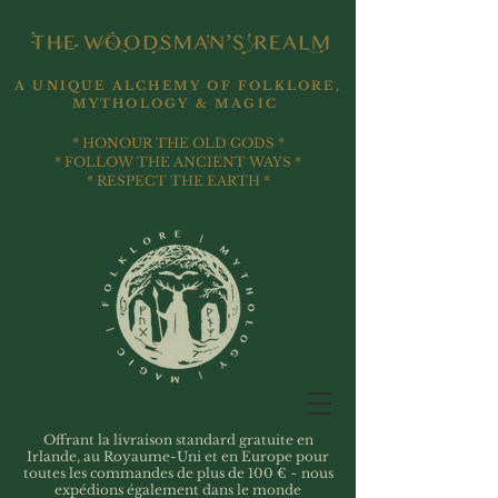
A UNIQUE ALCHEMY OF FOLKLORE,
MYTHOLOGY & MAGIC
* HONOUR THE OLD GODS *
* FOLLOW THE ANCIENT WAYS *
* RESPECT THE EARTH *
Offrant la livraison standard gratuite en
Irlande, au Royaume-Uni et en Europe pour
toutes les commandes de plus de 100 € ~ nous
expédions également dans le monde