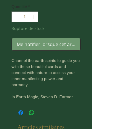
Quantité
*
Rupture de stock
Me notifier lorsque cet article est disponible
Channel the earth spirits to guide you
with these beautiful cards and
connect with nature to access your
inner manifesting power and
harmony.
In Earth Magic, Steven D. Farmer
offers a unique synthesis of ancient
spiritual practices and philosophies
that have proven over millennia to
help heal the spiritual causes of
Articles similaires
physical and emotional illnesses,