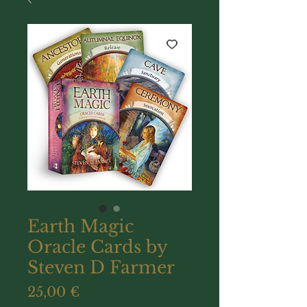
Earth Magic
Oracle Cards by
Steven D Farmer
Prix
25,00 €