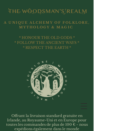
A UNIQUE ALCHEMY OF FOLKLORE,
MYTHOLOGY & MAGIC
* HONOUR THE OLD GODS *
* FOLLOW THE ANCIENT WAYS *
* RESPECT THE EARTH *
Offrant la livraison standard gratuite en
Irlande, au Royaume-Uni et en Europe pour
toutes les commandes de plus de 100 € ~ nous
expédions également dans le monde