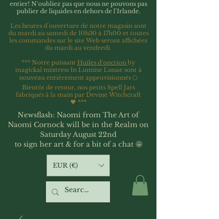
entier!
N'oubliez pas que nous ne pouvons pas
publier de liquides en dehors de l'Irlande.
Les heures d'ouverture de notre magasin sont
du mardi au samedi de 10h30 à 17h00 et toutes
les commandes sur le site Web seront affichées
du mardi au vendredi.
*** Notre puissant
Huiles d'onction
by
magickal mixtress In Lumine Lunae sont à
nouveau entièrement approvisionnés 🌕
Bientôt de retour, nos petits Spell Jars
fabriqués à la main par Devine Witchcraft
🖤
***
Newsflash: Naomi from The Art of
Naomi Cornock will be in the Realm on
Saturday August 22nd
to sign her art & for a bit of a chat 🤩
EUR (€)