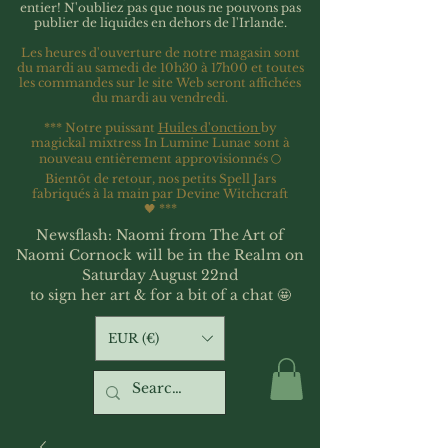
entier!
N'oubliez pas que nous ne pouvons pas
publier de liquides en dehors de l'Irlande.
Les heures d'ouverture de notre magasin sont
du mardi au samedi de 10h30 à 17h00 et toutes
les commandes sur le site Web seront affichées
du mardi au vendredi.
*** Notre puissant
Huiles d'onction
by
magickal mixtress In Lumine Lunae sont à
nouveau entièrement approvisionnés 🌕
Bientôt de retour, nos petits Spell Jars
fabriqués à la main par Devine Witchcraft
🖤
***
Newsflash: Naomi from The Art of
Naomi Cornock will be in the Realm on
Saturday August 22nd
to sign her art & for a bit of a chat 🤩
EUR (€)