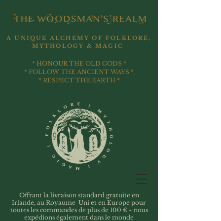
A UNIQUE ALCHEMY OF FOLKLORE,
MYTHOLOGY & MAGIC
* HONOUR THE OLD GODS *
* FOLLOW THE ANCIENT WAYS *
* RESPECT THE EARTH *
Offrant la livraison standard gratuite en
Irlande, au Royaume-Uni et en Europe pour
toutes les commandes de plus de 100 € ~ nous
expédions également dans le monde