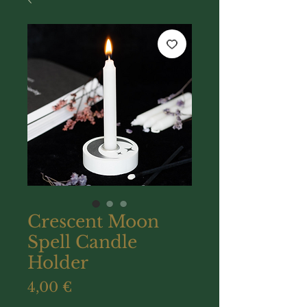
Crescent Moon
Spell Candle
Holder
Prix
4,00 €